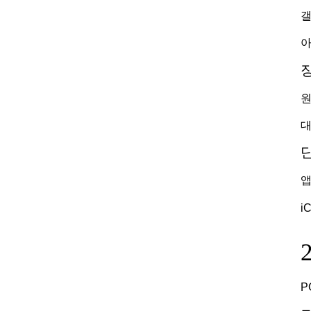
갤
아
원
대
앱
i
P