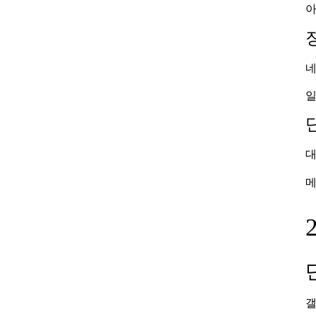
아
네
일
대
메
갤