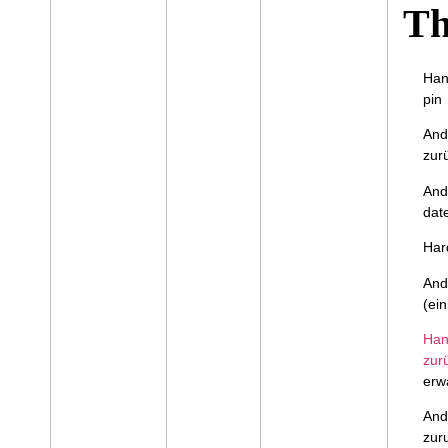
T
Han
pin
And
zur
And
dat
Har
And
(ei
Han
zur
erw
And
zur