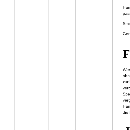
Han
pas
Sma
Ger
F
Wen
ohn
zur
ver
Spe
ver
Han
die