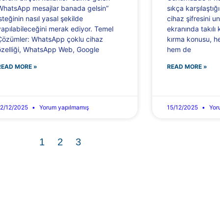
WhatsApp mesajlar banada gelsin”
sıkça karşılaştığ
isteğinin nasıl yasal şekilde
cihaz şifresini u
yapılabileceğini merak ediyor. Temel
ekranında takılı 
Çözümler: WhatsApp çoklu cihaz
kırma konusu, he
özelliği, WhatsApp Web, Google
hem de
READ MORE »
READ MORE »
12/12/2025
Yorum yapılmamış
15/12/2025
Yor
1
2
3