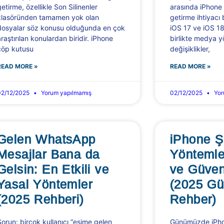
getirme, özellikle Son Silinenler
arasında iPhone s
klasöründen tamamen yok olan
getirme ihtiyacı 
dosyalar söz konusu olduğunda en çok
iOS 17 ve iOS 18
araştırılan konulardan biridir. iPhone
birlikte medya y
çöp kutusu
değişiklikler,
READ MORE »
READ MORE »
02/12/2025
Yorum yapılmamış
02/12/2025
Yor
Gelen WhatsApp
iPhone Ş
Mesajlar Bana da
Yöntemler
Gelsin: En Etkili ve
ve Güven
Yasal Yöntemler
(2025 Gü
(2025 Rehberi)
Rehber)
Sorun: birçok kullanıcı “esime gelen
Günümüzde iPhone