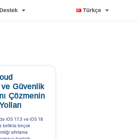
Destek
Türkçe
loud
 ve Güvenlik
ını Çözmenin
Yolları
da iOS 17.3 ve iOS 18
 birlikte birçok
mliği sıfırlama
laşmaya başladı.