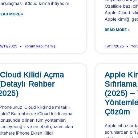
karşılaşması, iCloud kırma ihtiyacını
Özellikle bazı c
Apple iCloud sıf
READ MORE »
Apple kimliği geç
READ MORE »
19/11/2025
Yorum yapılmamış
19/11/2025
Yoru
iCloud Kilidi Açma
Apple Ki
(Detaylı Rehber
Sıfırlama
2025)
(2025) –
Yöntemler
iPhone’unuz iCloud kilidinde mi takılı
Çözüm
kaldı? Bu rehberde iCloud kilidi açma
konusunda bilinen tüm yöntemleri
Apple cihazlarda 
inceleyeceğiz ve en etkili çözüm olan
sorunlardan biri
Ultshare iPhone Ekran Kilidi