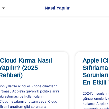
Nasıl Yapılır
iCloud Kırma Nasıl
Apple iC
Yapılır? (2025
Sıfırlama
Rehberi)
Sorunlar
En Etkili 
Son yıllarda ikinci el iPhone cihazların
artması, Apple’ın güvenlik politikalarını
2024’ün sonların
ıkılaştırması ve kullanıcıların
güncellemeleriyle
iCloud hesabımı unuttum veya iCloud
kullanıcı Apple ki
şifremi unuttum gibi sorunlarla
ihtiyacıyla karşı