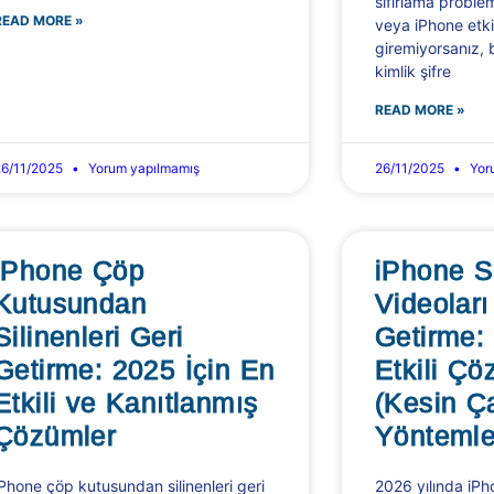
sıfırlama proble
READ MORE »
veya iPhone etki
giremiyorsanız, 
kimlik şifre
READ MORE »
26/11/2025
Yorum yapılmamış
26/11/2025
Yor
iPhone Çöp
iPhone S
Kutusundan
Videoları
Silinenleri Geri
Getirme:
Getirme: 2025 İçin En
Etkili Çö
Etkili ve Kanıtlanmış
(Kesin Ç
Çözümler
Yöntemle
iPhone çöp kutusundan silinenleri geri
2026 yılında iPho