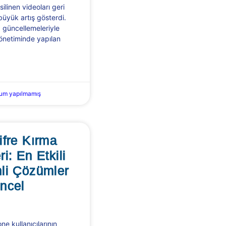
ilinen videoları geri
büyük artış gösterdi.
 güncellemeleriyle
önetiminde yapılan
um yapılmamış
ifre Kırma
i: En Etkili
li Çözümler
ncel
 kullanıcılarının