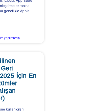
mi. iCloud, App Store
nleştirme ekranına
bu genellikle Apple
um yapılmamış
ilinen
 Geri
 2025 İçin En
zümler
alışan
r)
ne kullanıcıları