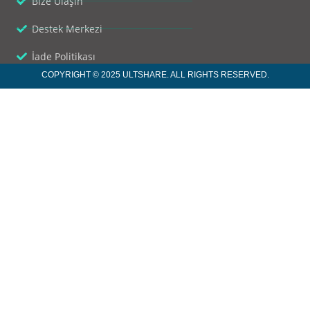
Bize Ulaşın
Destek Merkezi
İade Politikası
COPYRIGHT © 2025 ULTSHARE. ALL RIGHTS RESERVED.