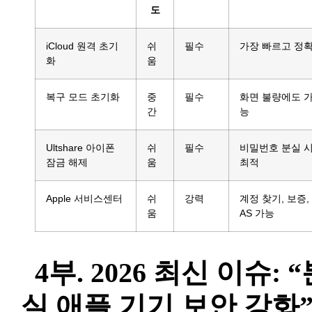
도
iCloud 원격 초기
쉬
필수
가장 빠르고 정
화
움
복구 모드 초기화
중
필수
화면 불량에도 
간
능
Ultshare 아이폰
쉬
필수
비밀번호 분실 
잠금 해제
움
최적
Apple 서비스센터
쉬
강력
계정 찾기, 보증,
움
AS 가능
4부. 2026 최신 이슈: 
실 애플 기기 보안 강화