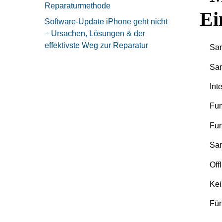
Reparaturmethode
Ei
Software-Update iPhone geht nicht
– Ursachen, Lösungen & der
effektivste Weg zur Reparatur
Sam
Sa
Int
Fun
Fun
Sam
Off
Kei
Für