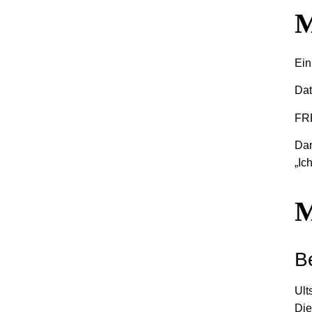
M
Ein
Dat
FRP
Dan
„Ic
M
B
Ult
Die