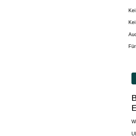
Kei
Kei
Auc
Für
B
E
W
Ul