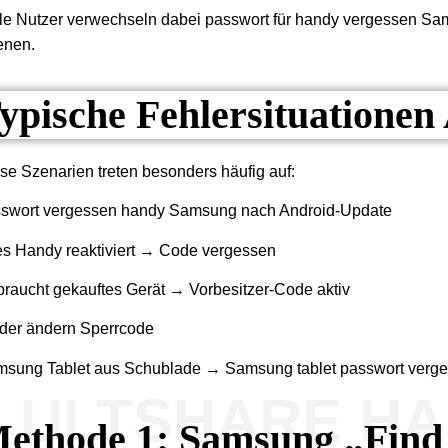
le Nutzer verwechseln dabei passwort für handy vergessen Sa
enen.
ypische Fehlersituationen
se Szenarien treten besonders häufig auf:
swort vergessen handy Samsung nach Android-Update
es Handy reaktiviert → Code vergessen
raucht gekauftes Gerät → Vorbesitzer-Code aktiv
der ändern Sperrcode
sung Tablet aus Schublade → Samsung tablet passwort verg
ULTSHARE H
ethode 1: Samsung „Find