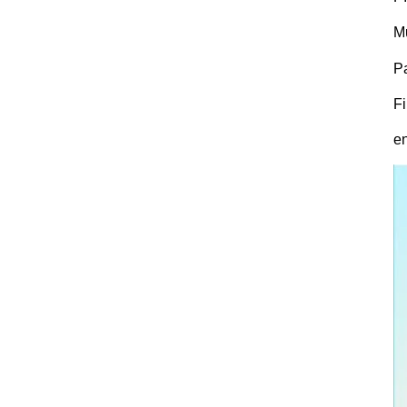
M
P
F
en