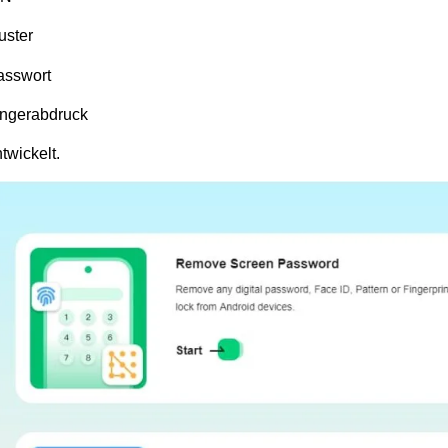
uster
asswort
ingerabdruck
twickelt.