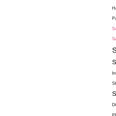
H
P
S
S
S
S
I
S
S
Di
P