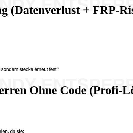
ANDY ENTSPER
g (Datenverlust + FRP-Ri
sondern stecke erneut fest.“
ANDY ENTSPER
rren Ohne Code (Profi-L
en, da sie: