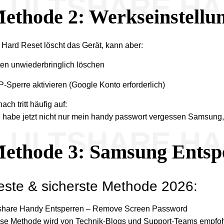
ULTSHARE H
ethode 2: Werkseinstellun
 Hard Reset löscht das Gerät, kann aber:
en unwiederbringlich löschen
-Sperre aktivieren (Google Konto erforderlich)
ach tritt häufig auf:
h habe jetzt nicht nur mein handy passwort vergessen Samsung, 
ULTSHARE H
ethode 3: Samsung Entspe
este & sicherste Methode 2026:
share Handy Entsperren – Remove Screen Password
se Methode wird von Technik-Blogs und Support-Teams empfohl