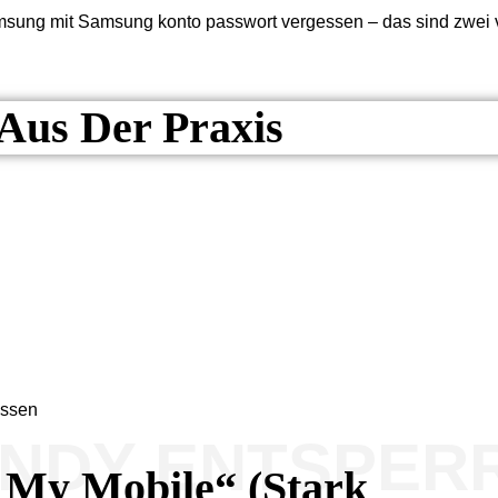
msung mit Samsung konto passwort vergessen – das sind zwei
 Aus Der Praxis
essen
ANDY ENTSPER
 My Mobile“ (stark