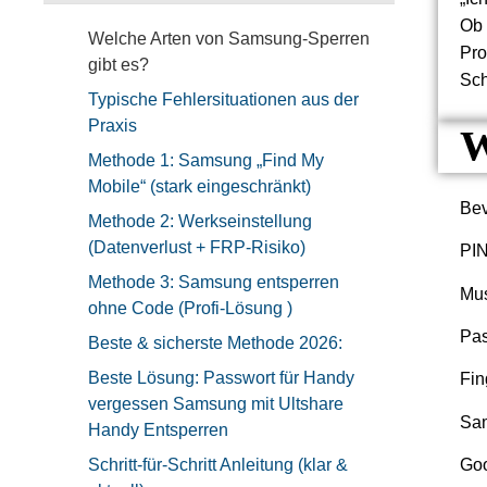
Ob 
Welche Arten von Samsung-Sperren
Pro
gibt es?
Sch
Typische Fehlersituationen aus der
Praxis
W
Methode 1: Samsung „Find My
Mobile“ (stark eingeschränkt)
Bev
Methode 2: Werkseinstellung
(Datenverlust + FRP-Risiko)
PIN
Methode 3: Samsung entsperren
Mus
ohne Code (Profi-Lösung )
Pas
Beste & sicherste Methode 2026:
Beste Lösung: Passwort für Handy
Fin
vergessen Samsung mit Ultshare
Sa
Handy Entsperren
Schritt-für-Schritt Anleitung (klar &
Goo