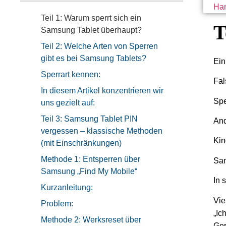
Han
Teil 1: Warum sperrt sich ein
T
Samsung Tablet überhaupt?
Teil 2: Welche Arten von Sperren
gibt es bei Samsung Tablets?
Ein
Sperrart kennen:
Fal
In diesem Artikel konzentrieren wir
Spe
uns gezielt auf:
Teil 3: Samsung Tablet PIN
And
vergessen – klassische Methoden
Kin
(mit Einschränkungen)
Methode 1: Entsperren über
Sam
Samsung „Find My Mobile“
In 
Kurzanleitung:
Vie
Problem:
„Ic
Methode 2: Werksreset über
Ger