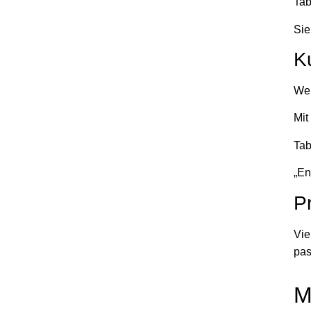
Tab
Si
K
Web
Mit
Tab
„En
P
Vie
pas
M