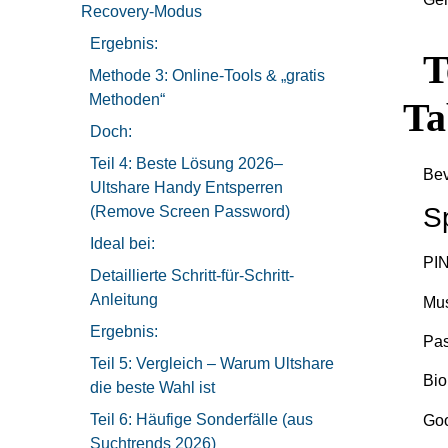
Recovery-Modus
Ergebnis:
T
Methode 3: Online-Tools & „gratis
Methoden“
Ta
Doch:
Teil 4: Beste Lösung 2026–
Bev
Ultshare Handy Entsperren
S
(Remove Screen Password)
Ideal bei:
PI
Detaillierte Schritt-für-Schritt-
Anleitung
Mus
Ergebnis:
Pas
Teil 5: Vergleich – Warum Ultshare
Bio
die beste Wahl ist
Teil 6: Häufige Sonderfälle (aus
Goo
Suchtrends 2026)