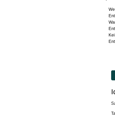
Wen
Ent
War
Ent
Kei
Ent
I
S
T