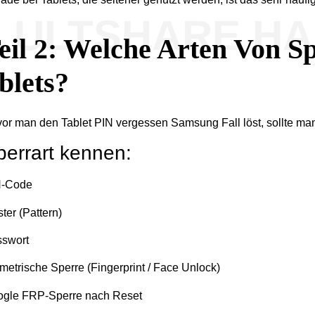
ULTSHARE H
eil 2: Welche Arten Von S
blets?
or man den Tablet PIN vergessen Samsung Fall löst, sollte ma
perrart kennen:
N-Code
ter (Pattern)
swort
metrische Sperre (Fingerprint / Face Unlock)
gle FRP-Sperre nach Reset