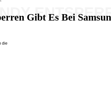
ANDY ENTSPER
perren Gibt Es Bei Samsu
n die