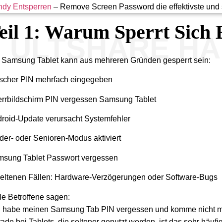
dy Entsperren
– Remove Screen Password die effektivste und s
eil 1: Warum Sperrt Sich
ULTSHARE H
 Samsung Tablet kann aus mehreren Gründen gesperrt sein:
scher PIN mehrfach eingegeben
rrbildschirm PIN vergessen Samsung Tablet
roid-Update verursacht Systemfehler
der- oder Senioren-Modus aktiviert
sung Tablet Passwort vergessen
seltenen Fällen: Hardware-Verzögerungen oder Software-Bugs
le Betroffene sagen:
h habe meinen Samsung Tab PIN vergessen und komme nicht me
ade bei Tablets, die seltener genutzt werden, ist das sehr häufig