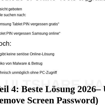
sicht geboten
le suchen nach:
msung Tablet PIN vergessen gratis“
blet PIN vergessen Samsung online“
och:
gibt keine seriöse Online-Lösung
iko von Malware & Betrug
hnisch unmöglich ohne PC-Zugriff
ULTSHARE H
eil 4: Beste Lösung 2026–
emove Screen Password)