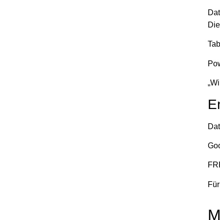
Dat
Die
Tab
Pow
„Wi
E
Dat
Goo
FRP
Für
M