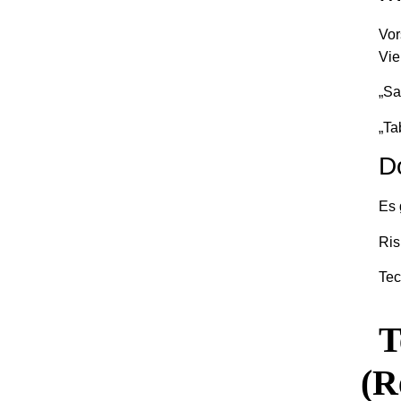
Vor
Vie
„Sa
„Ta
D
Es 
Ris
Tec
T
(R