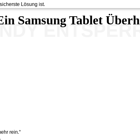
icherste Lösung ist.
 Ein Samsung Tablet Über
ANDY ENTSPER
hr rein.“
.