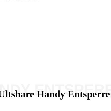
ANDY ENTSPER
 Ultshare Handy Entsperr