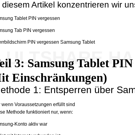
 diesem Artikel konzentrieren wir uns
sung Tablet PIN vergessen
msung Tab PIN vergessen
rrbildschirm PIN vergessen Samsung Tablet
ULTSHARE H
eil 3: Samsung Tablet PIN
it Einschränkungen)
ethode 1: Entsperren über Sam
 wenn Voraussetzungen erfüllt sind
se Methode funktioniert nur, wenn:
sung-Konto aktiv war